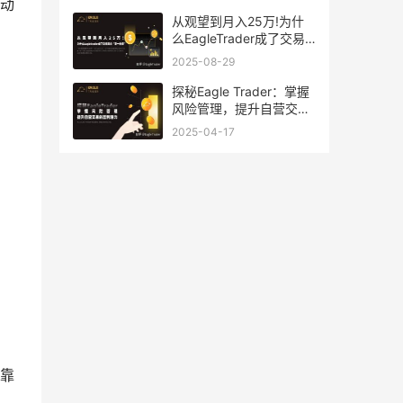
趋势转折
动
从观望到月入25万!为什
么EagleTrader成了交易
员的第一选择
2025-08-29
探秘Eagle Trader：掌握
风险管理，提升自营交易
的盈利潜力
2025-04-17
靠