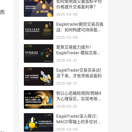
如何使用成交量加权平均
价格提升交易盈利率？
而
2025-03-06
Eagletrader期货交易员挑
战：如何构建可持续盈利
的交易心理
2025-03-06
聚焦交易能力提升！
EagleTrader 模拟交易系
统打造交易成长新路径
2025-03-31
EagleTrader交易员采访|
活下来，才有资格谈盈利
2025-08-13
别让心态输给规则!跨越4
大心理盲区，实现考核到
分润的稳步通关
2026-05-25
EagleTrader深入探讨：
MACD零轴上的多空对
决！如何用金叉死叉捕捉
2025-03-06