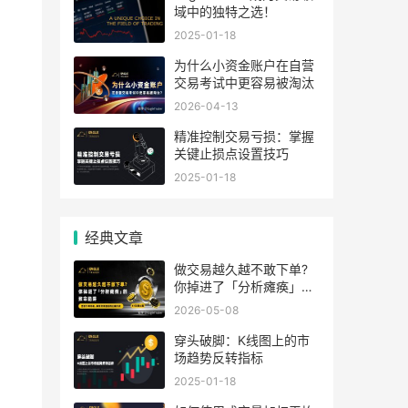
域中的独特之选！
2025-01-18
为什么小资金账户在自营
交易考试中更容易被淘汰
2026-04-13
精准控制交易亏损：掌握
关键止损点设置技巧
2025-01-18
经典文章
做交易越久越不敢下单?
你掉进了「分析瘫痪」的
致命陷阱
2026-05-08
穿头破脚：K线图上的市
场趋势反转指标
2025-01-18