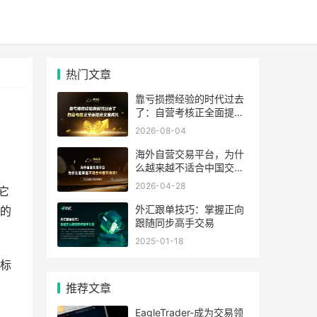
热门文章
靠亏损攒经验的时代过去
了：自营考核正全面提速
交易成长
2026-08-04
海外自营交易平台，为什
么越来越不适合中国交易
员?
2026-04-28
它
外汇跟单技巧：掌握正向
的
跟随同步高手交易
2025-01-18
标
推荐文章
EagleTrader-成为交易领