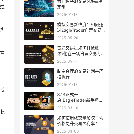
为你独特的交易风格量身
烛
定制
2025-01-18
模拟交易新维度：如何通
的实
过EagleTrader自营交易
考试实现策略收益双提升
2025-05-26
普通交易员如何打破瓶
成看
颈?他在一场自营交易考
试中找到了答案
2025-05-14
制定合理的交易计划并严
格执行
2025-01-18
信号
3.14正式开
启|EagleTrader新手孵化
免费赛!零成本解锁分润
2026-03-16
此
如何使用成交量加权平均
价格提升交易盈利率？
2025-03-06