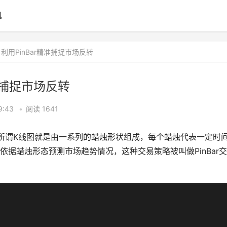
讯
利用PinBar精准捕捉市场反转
准捕捉市场反转
9:43
•
阅读 1641
所谓K线图就是由一系列的蜡烛形状组成，每个蜡烛代表一定时
据蜡烛形态预测市场趋势情况，这种交易策略被叫做PinBar