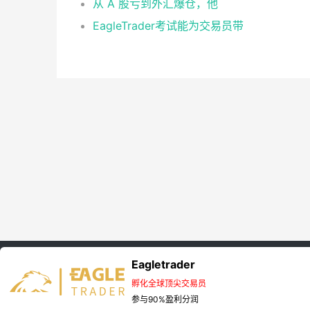
从 A 股亏到外汇爆仓，他
EagleTrader考试能为交易员带
Eagletrader
首页
EagleTrader资讯
孵化全球顶尖交易员
Copyright © 2025 Eagletrader 版权所有 非商用版本
参与90%盈利分润