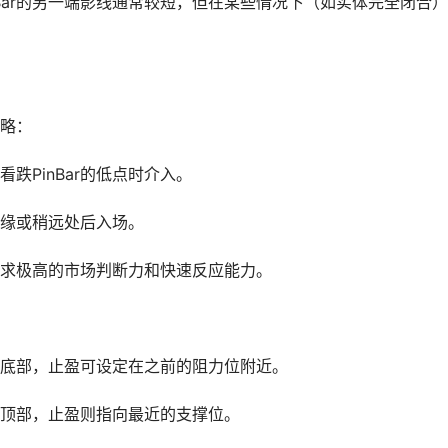
Bar的另一端影线通常较短，但在某些情况下（如实体完全闭合
策略：
看跌PinBar的低点时介入。
的边缘或稍远处后入场。
这要求极高的市场判断力和快速反应能力。
影线的底部，止盈可设定在之前的阻力位附近。
影线的顶部，止盈则指向最近的支撑位。