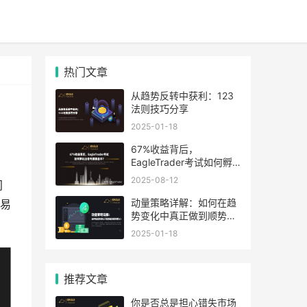
热门文章
从趋势反转中获利：123
法则技巧分享
2025-01-18
67%收益背后，
EagleTrader考试如何孵
化出信号源操盘手
2025-08-12
间
动量策略详解：如何在趋
交易
势变化中真正做到顺势而
为？
2025-01-18
推荐文章
你是否总是担心错失市场