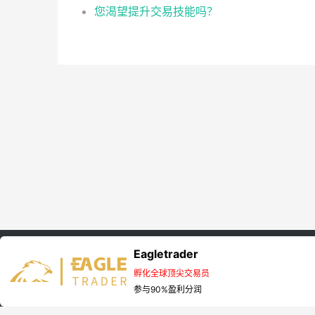
您渴望提升交易技能吗？
Eagletrader
首页
EagleTrader资讯
孵化全球顶尖交易员
Copyright © 2025 Eagletrader 版权所有 非商用版本
参与90%盈利分润