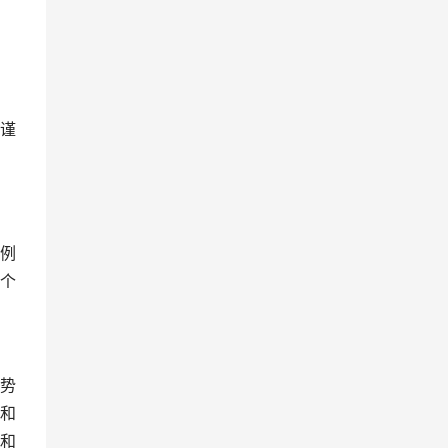
谨
例
个
势
和
和