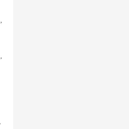
，
，
，