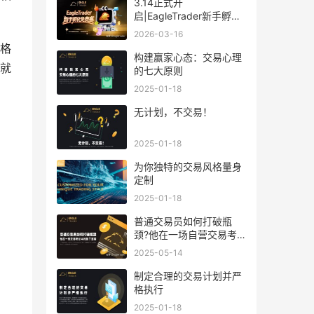
3.14正式开
启|EagleTrader新手孵化
免费赛!零成本解锁分润
2026-03-16
格
​构建赢家心态：交易心理
就
的七大原则
2025-01-18
无计划，不交易！
2025-01-18
为你独特的交易风格量身
定制
2025-01-18
普通交易员如何打破瓶
颈?他在一场自营交易考
试中找到了答案
2025-05-14
制定合理的交易计划并严
格执行
2025-01-18