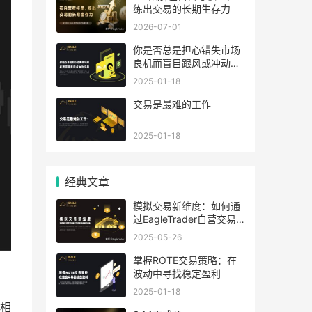
练出交易的长期生存力
2026-07-01
你是否总是担心错失市场
良机而盲目跟风或冲动交
易？
2025-01-18
​交易是最难的工作
2025-01-18
经典文章
模拟交易新维度：如何通
过EagleTrader自营交易
考试实现策略收益双提升
2025-05-26
​掌握ROTE交易策略：在
波动中寻找稳定盈利
2025-01-18
相