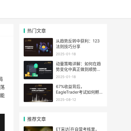
热门文章
从趋势反转中获利：123
法则技巧分享
2025-01-18
动量策略详解：如何在趋
势变化中真正做到顺势而
为？
2025-01-18
局
67%收益背后，
荡
EagleTrader考试如何孵
能
化出信号源操盘手
2025-08-12
推荐文章
ET采访|在自营考核里，