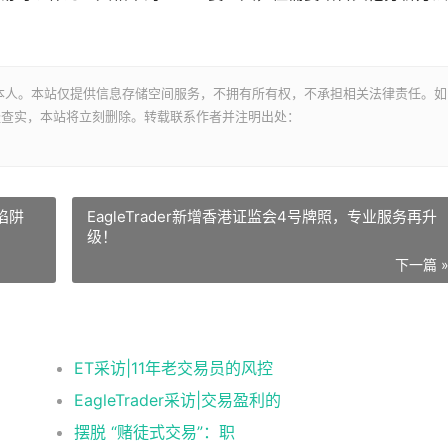
本人。本站仅提供信息存储空间服务，不拥有所有权，不承担相关法律责任。如
经查实，本站将立刻删除。转载联系作者并注明出处：
陷阱
EagleTrader新增香港证监会4号牌照，专业服务再升
级！
下一篇 
ET采访|11年老交易员的风控
EagleTrader采访|交易盈利的
摆脱 “赌徒式交易”：职